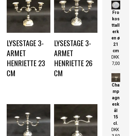
Fro
kos
ttall
erk
en ø
LYSESTAGE 3-
LYSESTAGE 3-
21
ARMET
ARMET
cm
DKK
HENRIETTE 23
HENRIETTE 26
7,00
CM
CM
DKK
40,00
DKK
40,00
Cha
mp
agn
esk
ål
15
cl.
DKK
3,50