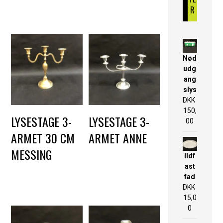
R
Nød
udg
ang
slys
DKK
150,
LYSESTAGE 3-
LYSESTAGE 3-
00
ARMET 30 CM
ARMET ANNE
MESSING
DKK
40,00
Ildf
ast
DKK
50,00
fad
DKK
15,0
0