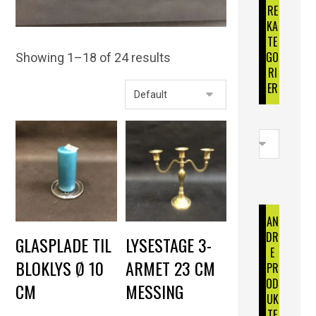
RE
KA
TE
GO
Showing 1–18 of 24 results
RI
ER
AN
DR
GLASPLADE TIL
LYSESTAGE 3-
E
BLOKLYS Ø 10
ARMET 23 CM
PR
OD
CM
MESSING
UK
DKK
7,00
DKK
50,00
TE