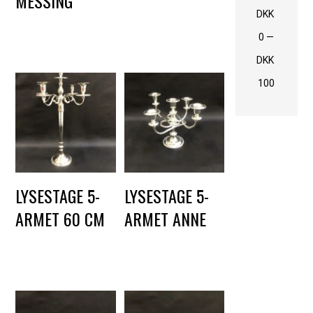
MESSING
DKK
75,00
DKK
DKK
60,00
0
—
DKK
100
LYSESTAGE 5-
LYSESTAGE 5-
ARMET 60 CM
ARMET ANNE
DKK
100,00
DKK
60,00