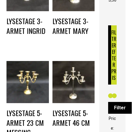
LYSESTAGE 3-
LYSESTAGE 3-
ARMET INGRID
ARMET MARY
FIL
TR
DKK
25,00
DKK
40,00
ER
EF
TE
R
PR
IS
Filter
LYSESTAGE 5-
LYSESTAGE 5-
Pric
ARMET 23 CM
ARMET 46 CM
e: