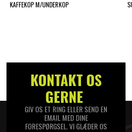
KAFFEKOP M/UNDERKOP
S
DKK
8,00
D
KONTAKT OS
GERNE
GIV OS ET RING ELLER SEND EN
EMAIL MED DINE
FORESPØRGSEL. VI GLÆDER OS