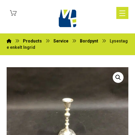
Products
Service
Bordpynt
Lysestag
e enkelt Ingrid