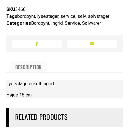
SKU
3460
Tags
bordpynt
,
lysestager
,
service
,
sølv
,
sølvstager
Categories
Bordpynt
,
Ingrid
,
Service
,
Sølvvarer
DESCRIPTION
Lysestage enkelt Ingrid
Højde 15 cm
RELATED PRODUCTS