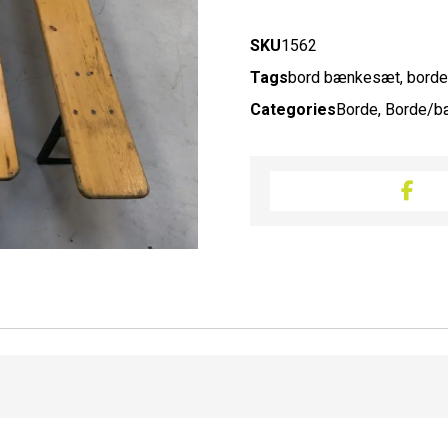
SKU
1562
Tags
bord bænkesæt
,
borde
Categories
Borde
,
Borde/b