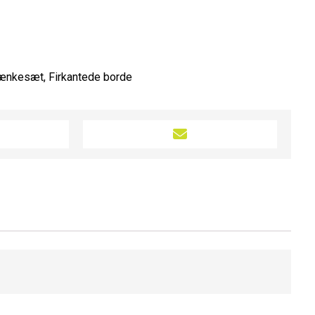
ænkesæt
,
Firkantede borde