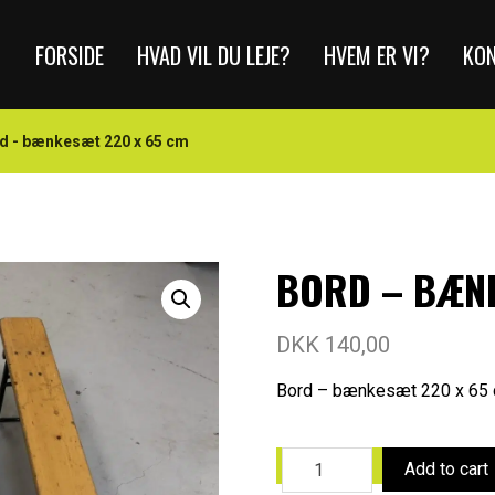
FORSIDE
HVAD VIL DU LEJE?
HVEM ER VI?
KO
d - bænkesæt 220 x 65 cm
BORD – BÆNK
DKK
140,00
Bord – bænkesæt 220 x 65
Add to cart