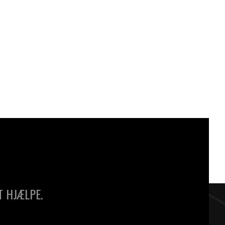
DKK
70,00
T HJÆLPE.