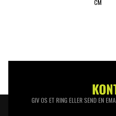
CM
DKK
40,00
DKK
140,00
KON
GIV OS ET RING ELLER SEND EN EMA