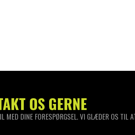
DKK
35,00
–
DKK
65,00
TAKT OS GERNE
IL MED DINE FORESPØRGSEL. VI GLÆDER OS TIL A