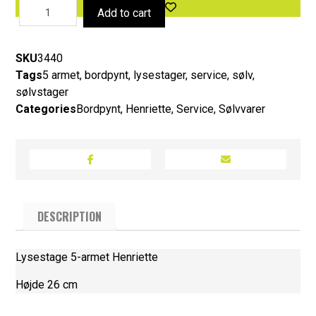
Add to cart
SKU
3440
Tags
5 armet
,
bordpynt
,
lysestager
,
service
,
sølv
,
sølvstager
Categories
Bordpynt
,
Henriette
,
Service
,
Sølvvarer
DESCRIPTION
Lysestage 5-armet Henriette
Højde 26 cm