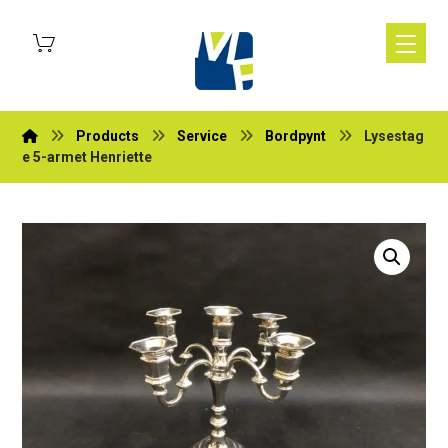
Products
Service
Bordpynt
Lysestag
e 5-armet Henriette