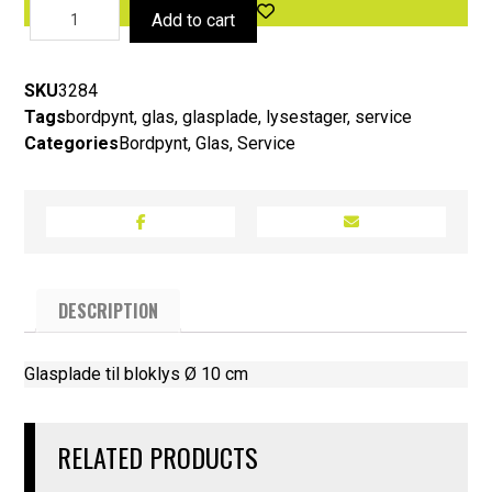
Add to cart
SKU
3284
Tags
bordpynt
,
glas
,
glasplade
,
lysestager
,
service
Categories
Bordpynt
,
Glas
,
Service
DESCRIPTION
Glasplade til bloklys Ø 10 cm
RELATED PRODUCTS