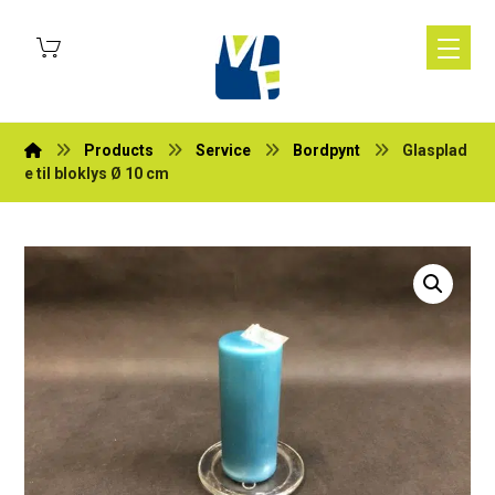
Products
Service
Bordpynt
Glasplad
e til bloklys Ø 10 cm