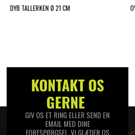
DYB TALLERKEN Ø 21 CM
O
DKK
7,00
D
KONTAKT OS
GERNE
GIV OS ET RING ELLER SEND EN
EMAIL MED DINE
FORESPØRGSEL. VI GLÆDER OS