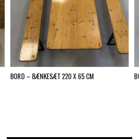
BORD – BÆNKESÆT 220 X 65 CM
B
DKK
140,00
D