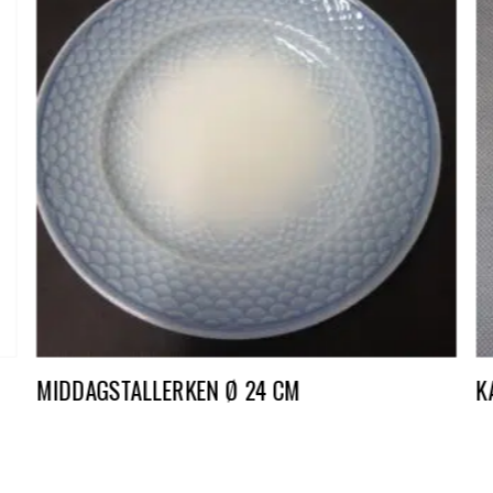
MIDDAGSTALLERKEN Ø 24 CM
K
DKK
7,00
D