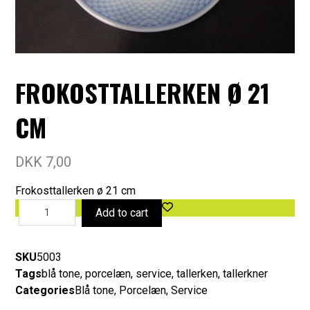
FROKOSTTALLERKEN Ø 21
CM
DKK
7,00
Frokosttallerken ø 21 cm
Add to cart
SKU
5003
Tags
blå tone
,
porcelæn
,
service
,
tallerken
,
tallerkner
Categories
Blå tone
,
Porcelæn
,
Service