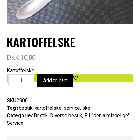
KARTOFFELSKE
DKK
10,00
Kartoffelske
Add to cart
SKU
2900
Tags
bestik
,
kartoffelske
,
service
,
ske
Categories
Bestik
,
Diverse bestik
,
P1 "den almindelige"
,
Service