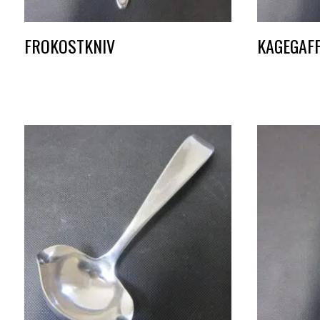
FROKOSTKNIV
KAGEGAF
DKK
1,50
DKK
1,50