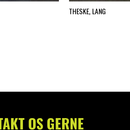
THESKE, LANG
DKK
1,50
TAKT OS GERNE