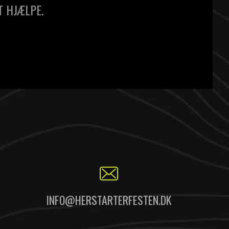
T HJÆLPE.
INFO@HERSTARTERFESTEN.DK