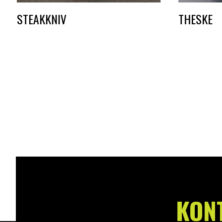
STEAKKNIV
THESKE
DKK
2,25
DKK
1,50
KON