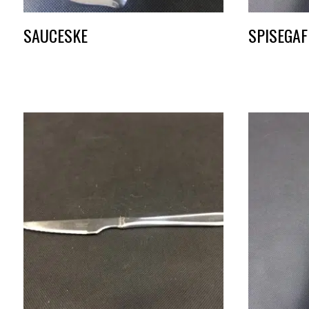
SAUCESKE
SPISEGAF
DKK
10,00
DKK
1,50