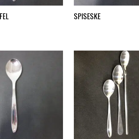
FEL
SPISESKE
DKK
1,50