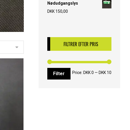
Nødudgangslys
DKK
150,00
FILTRER EFTER PRIS
Price:
DKK 0
—
DKK 10
Filter