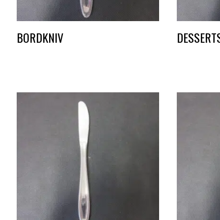
BORDKNIV
DESSERT
DKK
1,50
DKK
1,50