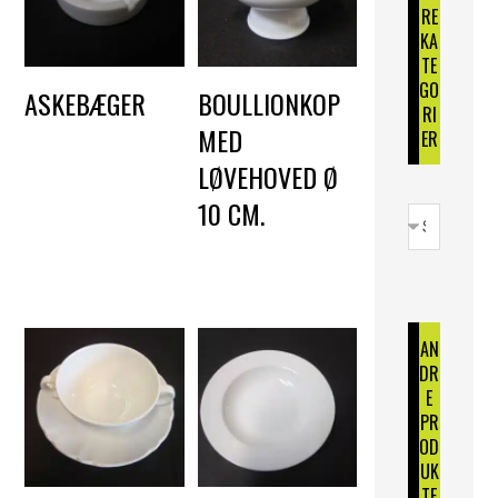
RE
KA
TE
GO
ASKEBÆGER
BOULLIONKOP
RI
MED
DKK
5,00
ER
LØVEHOVED Ø
10 CM.
DKK
5,00
AN
DR
E
PR
OD
UK
TE