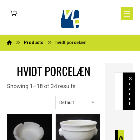
Products
hvidt porcelæn
HVIDT PORCELÆN
S
e
Showing 1–18 of 34 results
a
r
c
h
VA