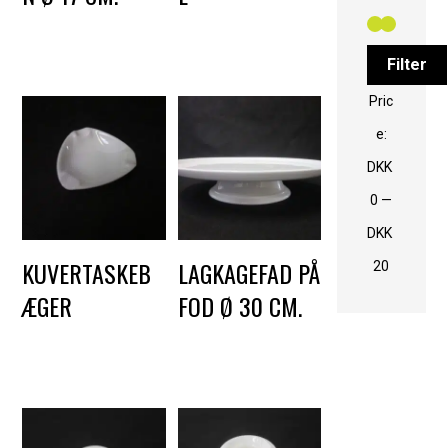
DKK
2,50
DKK
15,00
Filter
Pric
e:
DKK
0
—
DKK
KUVERTASKEB
LAGKAGEFAD PÅ
20
ÆGER
FOD Ø 30 CM.
DKK
5,00
DKK
15,00