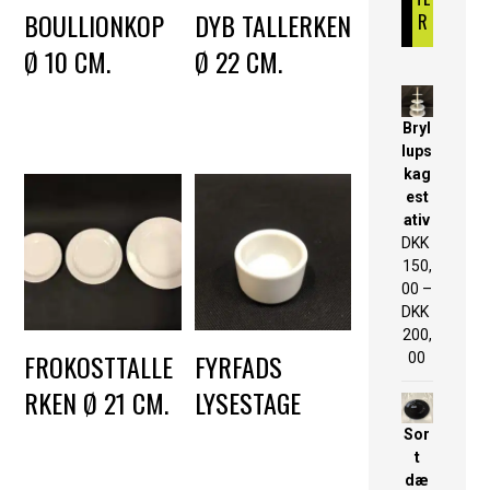
BOULLIONKOP
DYB TALLERKEN
R
Ø 10 CM.
Ø 22 CM.
DKK
5,00
DKK
2,50
Bryl
lups
kag
est
ativ
DKK
150,
00
–
DKK
200,
FROKOSTTALLE
FYRFADS
00
RKEN Ø 21 CM.
LYSESTAGE
DKK
2,50
DKK
3,00
Sor
t
dæ