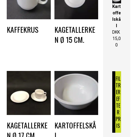
Kart
offe
lskå
l
KAFFEKRUS
KAGETALLERKE
DKK
N Ø 15 CM.
DKK
3,00
15,0
0
DKK
2,50
FIL
TR
ER
EF
TE
R
PR
KAGETALLERKE
KARTOFFELSKÅ
IS
N Ø 17 CM.
L