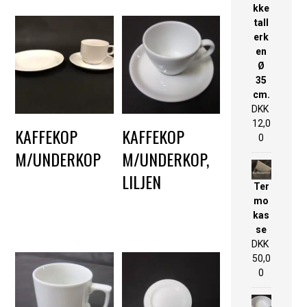
kke
tall
erk
en
Ø
35
cm.
DKK
12,0
KAFFEKOP
KAFFEKOP
0
M/UNDERKOP
M/UNDERKOP,
LILJEN
DKK
3,25
Ter
DKK
3,25
mo
kas
se
DKK
50,0
0