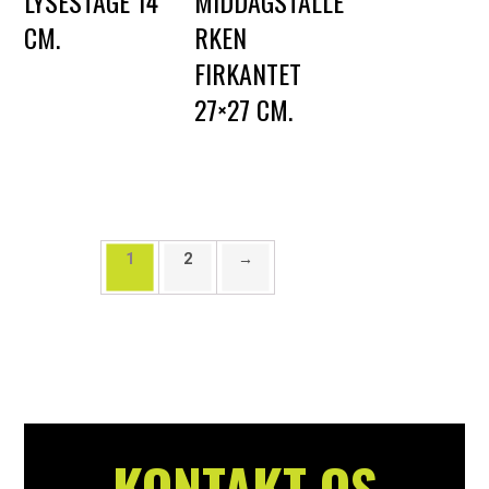
LYSESTAGE 14
MIDDAGSTALLE
CM.
RKEN
FIRKANTET
DKK
10,00
27×27 CM.
DKK
5,00
1
2
→
KONTAKT OS