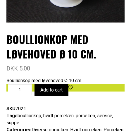
BOULLIONKOP MED
LØVEHOVED Ø 10 CM.
DKK
5,00
Boullionkop med løvehoved Ø 10 cm.
Add to cart
SKU
2021
Tags
boullionkop
,
hvidt porcelæn
,
porcelæn
,
service
,
suppe
Categories
Diverse porcelæn
,
Hvidt porcelæn
,
Porcelæn
,