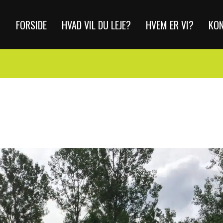
FORSIDE
HVAD VIL DU LEJE?
HVEM ER VI?
KO