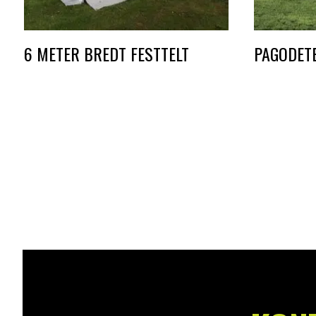
6 METER BREDT FESTTELT
PAGODETE
DKK
1.800,00
–
DKK
10.800,00
DKK
5.500,0