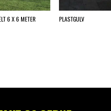
LT 6 X 6 METER
PLASTGULV
0
DKK
25,00
–
DKK
45,00