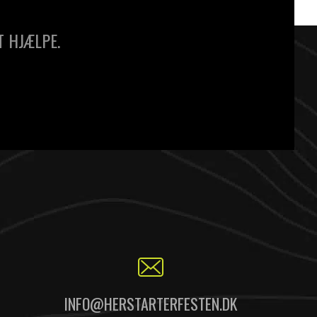
T HJÆLPE.
INFO@HERSTARTERFESTEN.DK