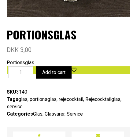
PORTIONSGLAS
DKK
3,00
Portionsglas
Add to cart
SKU
3140
Tags
glas
,
portionsglas
,
rejecocktail
,
Rejecocktailglas
,
service
Categories
Glas
,
Glasvarer
,
Service