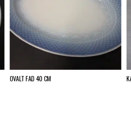
OVALT FAD 40 CM
K
DKK
20,00
D