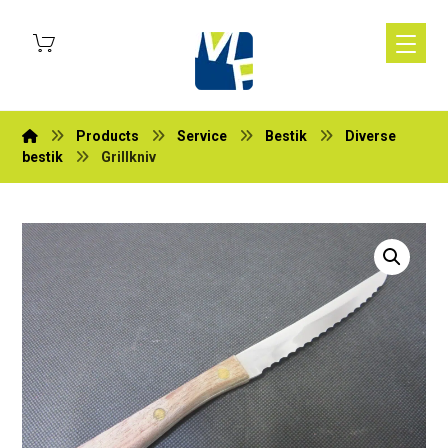
Products
Service
Bestik
Diverse
bestik
Grillkniv