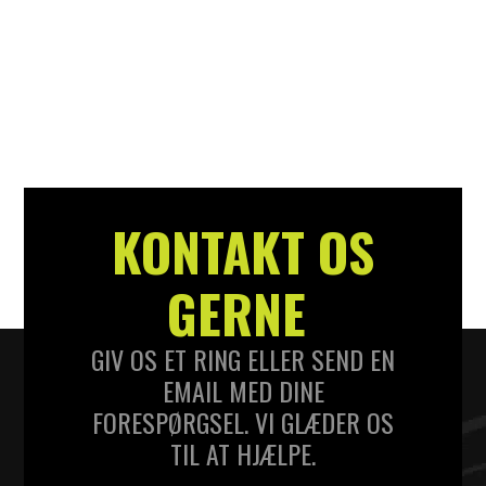
DKK
7,00
D
KONTAKT OS
GERNE
GIV OS ET RING ELLER SEND EN
EMAIL MED DINE
FORESPØRGSEL. VI GLÆDER OS
TIL AT HJÆLPE.