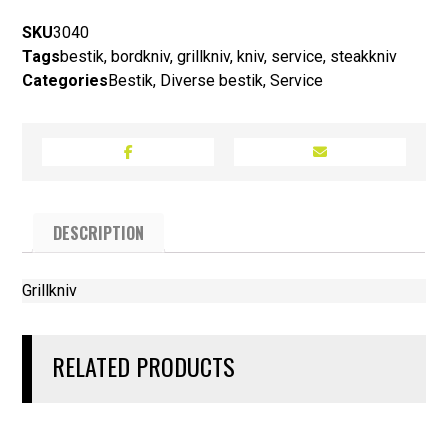
SKU
3040
Tags
bestik
,
bordkniv
,
grillkniv
,
kniv
,
service
,
steakkniv
Categories
Bestik
,
Diverse bestik
,
Service
DESCRIPTION
Grillkniv
RELATED PRODUCTS