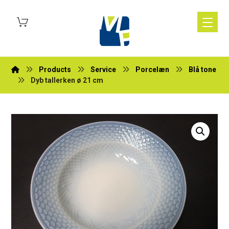
Products
Service
Porcelæn
Blå tone
Dyb tallerken ø 21 cm