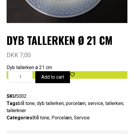
DYB TALLERKEN Ø 21 CM
DKK
7,00
Dyb tallerken ø 21 cm
Add to cart
SKU
5002
Tags
blå tone
,
dyb tallerken
,
porcelæn
,
service
,
tallerken
,
tallerkner
Categories
Blå tone
,
Porcelæn
,
Service