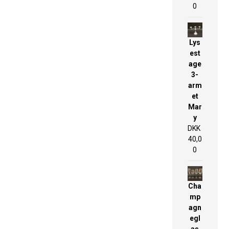
0
Lys
est
age
3-
arm
et
Mar
y
DKK
40,0
0
Cha
mp
agn
egl
as