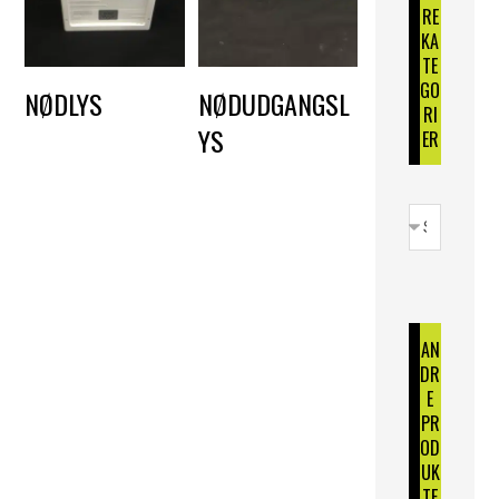
RE
KA
TE
GO
NØDLYS
NØDUDGANGSL
RI
YS
DKK
150,00
ER
DKK
150,00
AN
DR
E
PR
OD
UK
TE