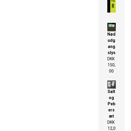
R
Nød
udg
ang
slys
DKK
150,
00
Salt
og
Peb
ers
æt
DKK
12,0