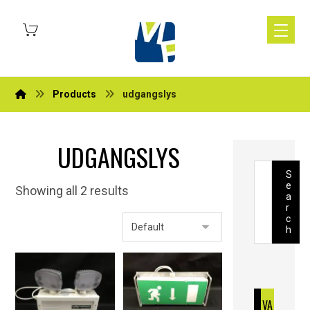
Products
udgangslys
UDGANGSLYS
S
e
Showing all 2 results
a
r
c
h
VA