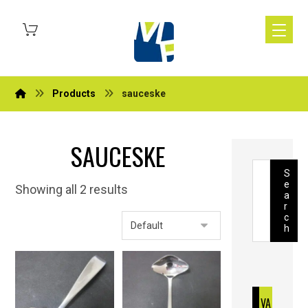
Products
sauceske
SAUCESKE
S
e
Showing all 2 results
a
r
c
h
VA