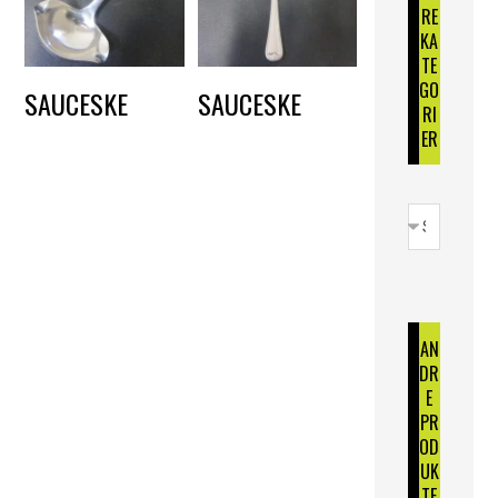
RE
KA
TE
GO
SAUCESKE
SAUCESKE
RI
DKK
10,00
DKK
10,00
ER
AN
DR
E
PR
OD
UK
TE