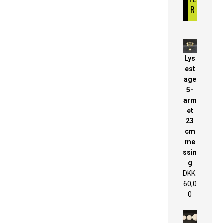
R
Lys
est
age
5-
arm
et
23
cm
me
ssin
g
DKK
60,0
0