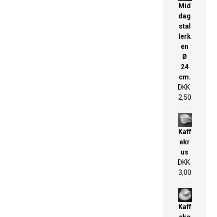
Mid
dag
stal
lerk
en
Ø
24
cm.
DKK
2,50
Kaff
ekr
us
DKK
3,00
Kaff
eko