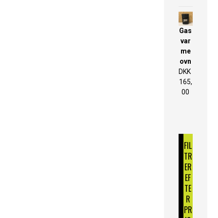
Gas
var
me
ovn
DKK
165,
00
FIL
TR
ER
EF
TE
R
PR