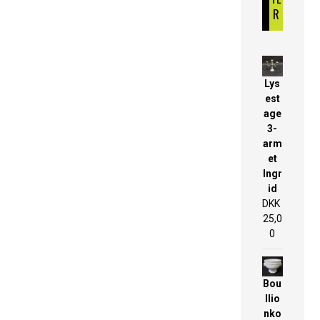
R
Lys
est
age
3-
arm
et
Ingr
id
DKK
25,0
0
Bou
llio
nko