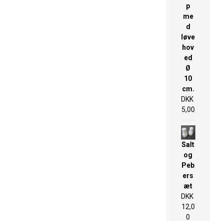
p
me
d
løve
hov
ed
Ø
10
cm.
DKK
5,00
Salt
og
Peb
ers
æt
DKK
12,0
0