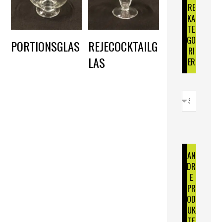
RE
KA
TE
GO
PORTIONSGLAS
REJECOCKTAILG
RI
LAS
DKK
3,00
ER
DKK
3,00
AN
DR
E
PR
OD
UK
TE