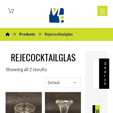
Products
Rejecocktailglas
REJECOCKTAILGLAS
S
e
Showing all 2 results
a
r
c
h
VA