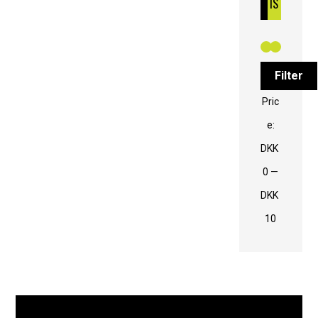
IS
Filter
Pric
e:
DKK
0
—
DKK
10