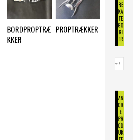
RE
KA
TE
GO
BORDPROPTRÆ
PROPTRÆKKER
RI
KKER
DKK
5,00
ER
DKK
50,00
AN
DR
E
PR
OD
UK
TE