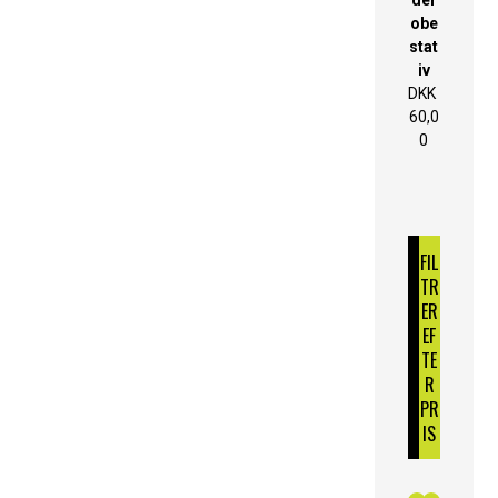
obe
stat
iv
DKK
60,0
0
FIL
TR
ER
EF
TE
R
PR
IS