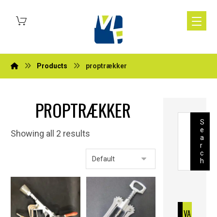
Products
proptrækker
PROPTRÆKKER
S
e
Showing all 2 results
a
r
c
h
VA