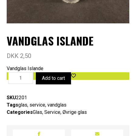
VANDGLAS ISLANDE
DKK
2,50
Vandglas Islande
Add to cart
SKU
2201
Tags
glas
,
service
,
vandglas
Categories
Glas
,
Service
,
Øvrige glas