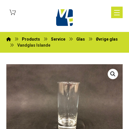
Products
Service
Glas
Øvrige glas
Vandglas Islande