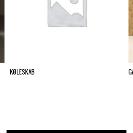
KØLESKAB
G
DKK
400,00
D