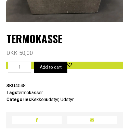
TERMOKASSE
DKK
50,00
Add to cart
SKU
4048
Tags
termokasser
Categories
Køkkenudstyr
,
Udstyr