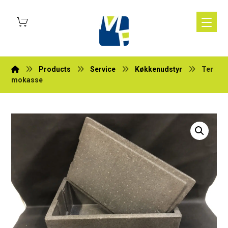
Products
Service
Køkkenudstyr
Ter
mokasse