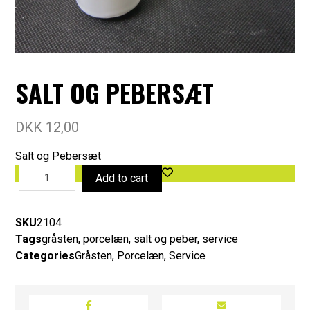
SALT OG PEBERSÆT
DKK
12,00
Salt og Pebersæt
Add to cart
SKU
2104
Tags
gråsten
,
porcelæn
,
salt og peber
,
service
Categories
Gråsten
,
Porcelæn
,
Service