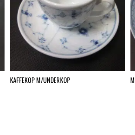
KAFFEKOP M/UNDERKOP
M
DKK
8,00
D