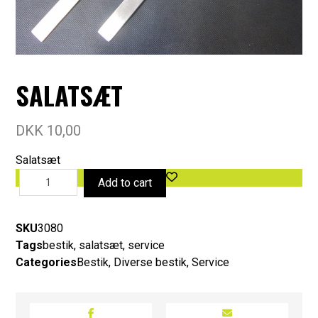
SALATSÆT
DKK
10,00
Salatsæt
Add to cart
SKU
3080
Tags
bestik
,
salatsæt
,
service
Categories
Bestik
,
Diverse bestik
,
Service