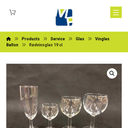
Products
Service
Glas
Vinglas
Ballon
Rødvinsglas 19 cl