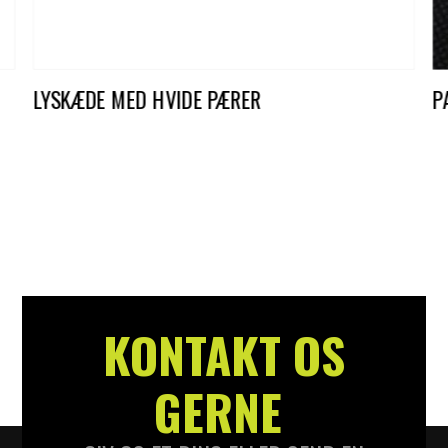
LYSKÆDE MED HVIDE PÆRER
P
DKK
20,00
D
KONTAKT OS
GERNE