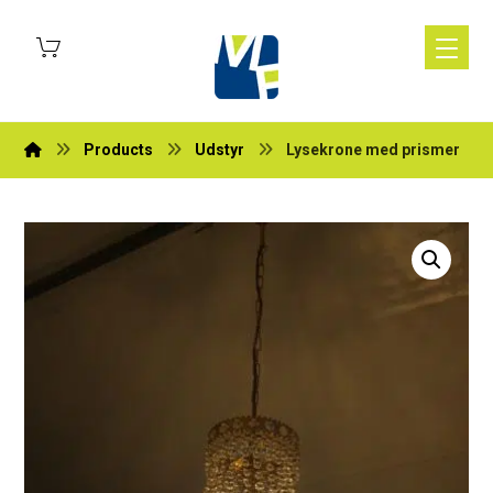
Products
Udstyr
Lysekrone med prismer