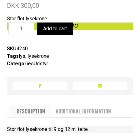
DKK
300,00
Stor flot lysekrone
Add to cart
SKU
4240
Tags
lys
,
lysekrone
Categories
Udstyr
DESCRIPTION
ADDITIONAL INFORMATION
Stor flot lysekrone til 9 og 12 m. telte.