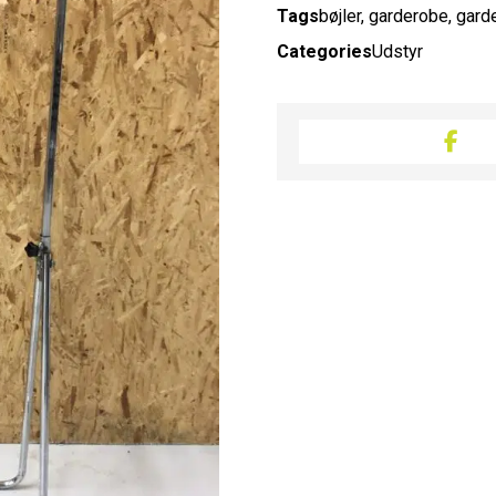
Tags
bøjler
,
garderobe
,
gard
Categories
Udstyr