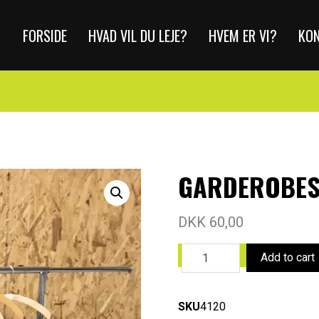
FORSIDE
HVAD VIL DU LEJE?
HVEM ER VI?
KO
GARDEROBES
DKK
60,00
Add to cart
SKU
4120