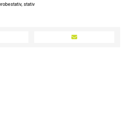
erobestativ
,
stativ