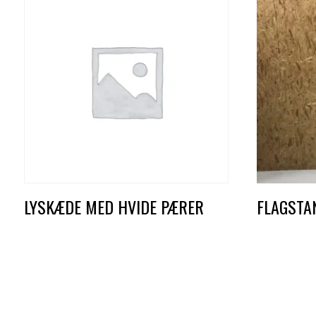
LYSKÆDE MED HVIDE PÆRER
FLAGSTA
DKK
20,00
DKK
25,00