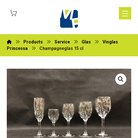
Products
Service
Glas
Vinglas
Princessa
Champagneglas 15 cl