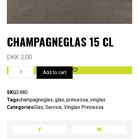
CHAMPAGNEGLAS 15 CL
DKK
3,00
Add to cart
SKU
2480
Tags
champagneglas
,
glas
,
princessa
,
vinglas
Categories
Glas
,
Service
,
Vinglas Princessa