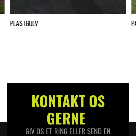
PLASTGULV
P
DKK
25,00
–
DKK
45,00
D
KONTAKT OS
GERNE
GIV OS ET RING ELLER SEND EN