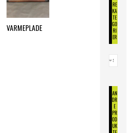
RE
KA
TE
GO
VARMEPLADE
RI
DKK
50,00
ER
AN
DR
E
PR
OD
UK
TE