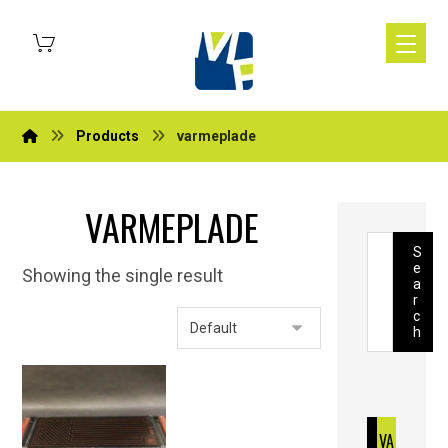
Products
varmeplade
VARMEPLADE
S
e
Showing the single result
a
r
c
h
VA