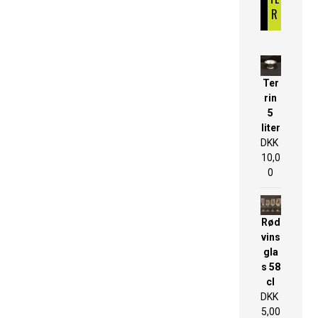
R
Ter
rin
5
liter
DKK
10,0
0
Rød
vins
gla
s 58
cl
DKK
5,00