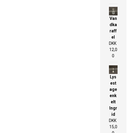
Van
dka
raff
el
DKK
12,0
0
Lys
est
age
enk
elt
Ingr
id
DKK
15,0
0