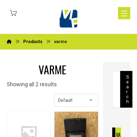
Products
varme
VARME
S
e
Showing all 2 results
a
r
c
h
VA