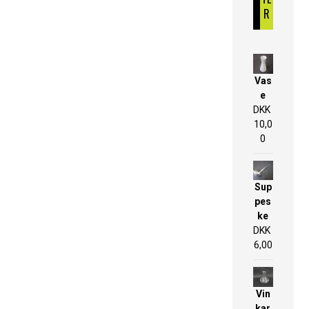
R
Vas
e
DKK
10,0
0
Sup
pes
ke
DKK
6,00
Vin
kar