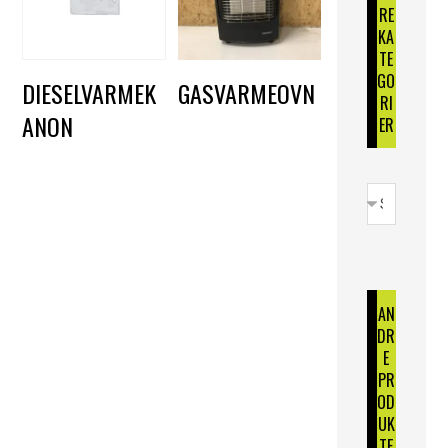
RE
KA
TE
GO
DIESELVARMEK
GASVARMEOVN
RI
ANON
DKK
165,00
ER
DKK
1.000,00
AN
DR
E
PR
OD
UK
TE