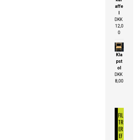
affe
l
DKK
12,0
0
Kla
pst
ol
DKK
8,00
FIL
TR
ER
EF