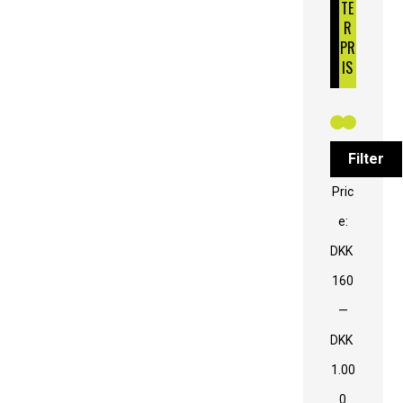
TE
R
PR
IS
Filter
Pric
e:
DKK
160
—
DKK
1.00
0