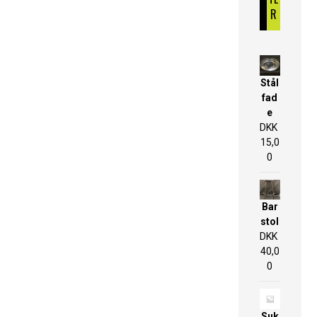
R
Stål
fad
e
DKK
15,0
0
Bar
stol
DKK
40,0
0
Suk