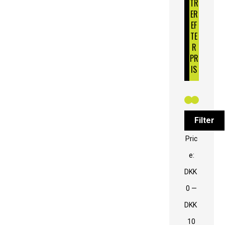
TR
ER
EF
TE
R
PR
IS
Filter
Pric
e:
DKK
0
—
DKK
10