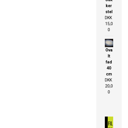
ker
stel
DKK
15,0
0
Ova
lt
fad
40
cm
DKK
20,0
0
FIL