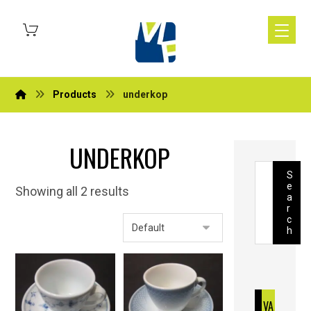
Products
underkop
UNDERKOP
S
e
Showing all 2 results
a
r
c
h
VA