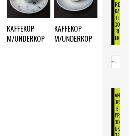
RE
KA
TE
GO
KAFFEKOP
KAFFEKOP
RI
M/UNDERKOP
M/UNDERKOP
ER
DKK
8,00
DKK
8,00
AN
DR
E
PR
OD
UK
TE