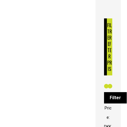
FIL
TR
ER
EF
TE
R
PR
IS
Filter
Pric
e:
DKK