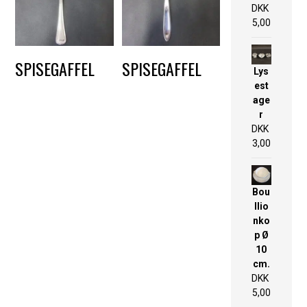
DKK
5,00
SPISEGAFFEL
SPISEGAFFEL
Lys
est
DKK
2,25
DKK
1,50
age
r
DKK
3,00
Bou
llio
nko
p Ø
10
cm.
DKK
5,00