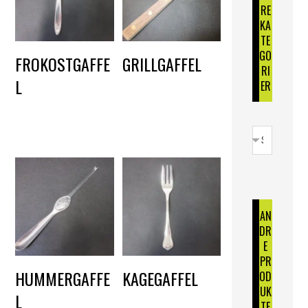
RE
KA
TE
GO
FROKOSTGAFFE
GRILLGAFFEL
RI
L
DKK
2,50
ER
DKK
1,50
AN
DR
E
PR
HUMMERGAFFE
KAGEGAFFEL
OD
UK
L
DKK
2,25
TE