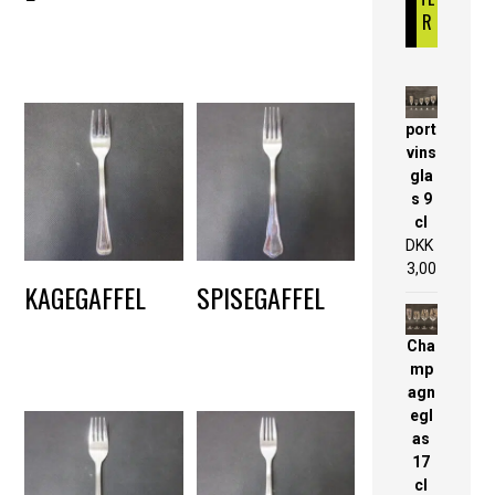
R
DKK
5,00
port
vins
gla
s 9
cl
DKK
3,00
KAGEGAFFEL
SPISEGAFFEL
DKK
2,25
DKK
2,25
Cha
mp
agn
egl
as
17
cl