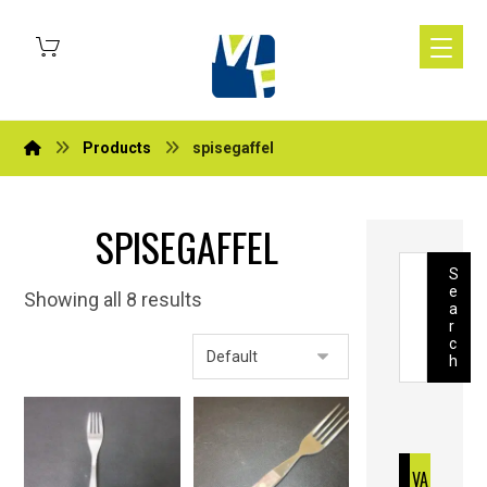
Products
spisegaffel
SPISEGAFFEL
S
e
Showing all 8 results
a
r
c
h
VA