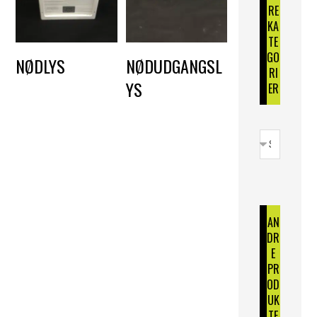
RE
KA
TE
GO
NØDLYS
NØDUDGANGSL
RI
YS
DKK
150,00
ER
DKK
150,00
AN
DR
E
PR
OD
UK
TE