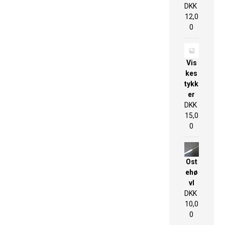
DKK
12,0
0
Vis
kes
tykk
er
DKK
15,0
0
Ost
ehø
vl
DKK
10,0
0