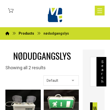
Products
nødudgangslys
NØDUDGANGSLYS
S
e
Showing all 2 results
a
r
c
h
VA