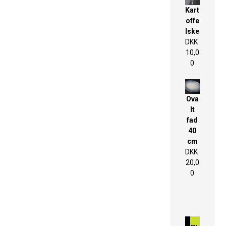
Kart
offe
lske
DKK
10,0
0
Ova
lt
fad
40
cm
DKK
20,0
0