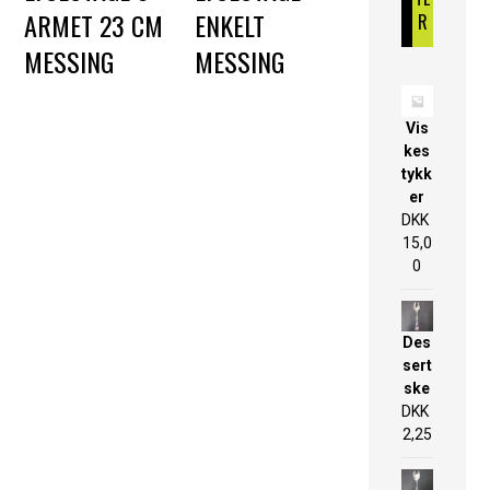
ARMET 23 CM
ENKELT
R
MESSING
MESSING
DKK
60,00
DKK
25,00
Vis
kes
tykk
er
DKK
15,0
0
Des
sert
ske
DKK
2,25