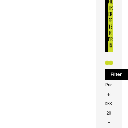
FIL
TR
ER
EF
TE
R
PR
IS
Filter
Pric
e:
DKK
20
—