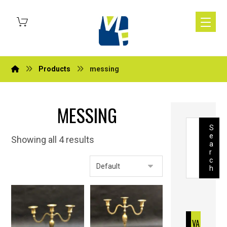
Products
messing
MESSING
S
e
Showing all 4 results
a
r
c
h
VA