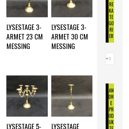
RE
KA
TE
GO
LYSESTAGE 3-
LYSESTAGE 3-
RI
ARMET 23 CM
ARMET 30 CM
ER
MESSING
MESSING
DKK
50,00
DKK
50,00
AN
DR
E
PR
OD
UK
LYSESTAGE 5-
LYSESTAGE
TE