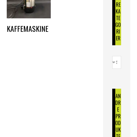
RE
KA
TE
GO
KAFFEMASKINE
RI
DKK
125,00
–
ER
DKK
150,00
AN
DR
E
PR
OD
UK
TE