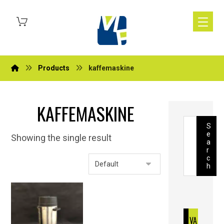
Products
kaffemaskine
KAFFEMASKINE
S
e
Showing the single result
a
r
c
h
VA