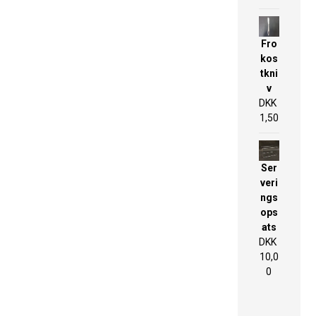
Fro
kos
tkni
v
DKK
1,50
Ser
veri
ngs
ops
ats
DKK
10,0
0