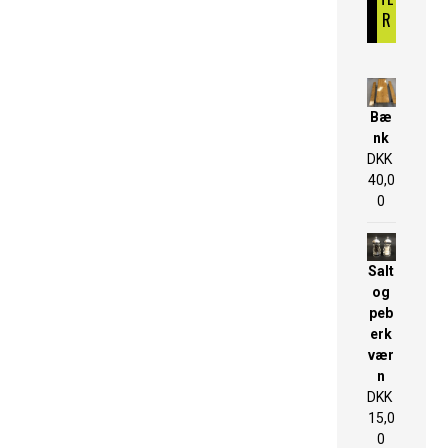
R
Bæ
nk
DKK
40,0
0
Salt
og
peb
erk
vær
n
DKK
15,0
0