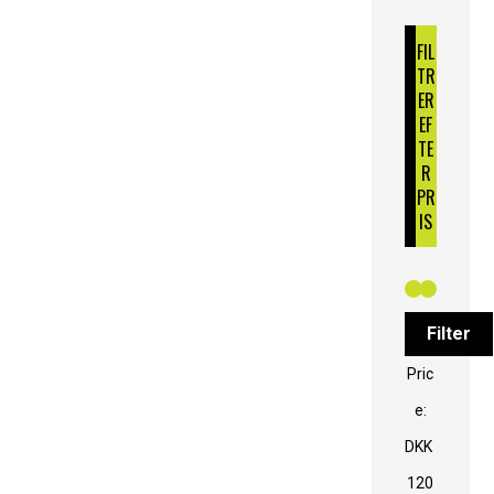
FIL
TR
ER
EF
TE
R
PR
IS
Filter
Pric
e:
DKK
120