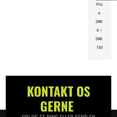
Pric
e:
DKK
0
—
DKK
150
KONTAKT OS
GERNE
GIV OS ET RING ELLER SEND EN