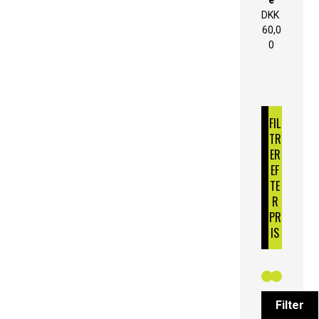
DKK
60,0
0
FIL
TR
ER
EF
TE
R
PR
IS
Filter