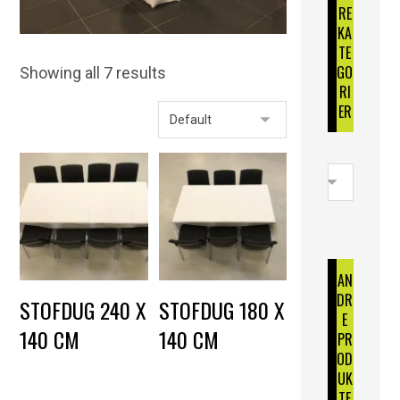
RE
KA
TE
GO
Showing all 7 results
RI
ER
AN
DR
STOFDUG 240 X
STOFDUG 180 X
E
140 CM
140 CM
PR
OD
DKK
60,00
–
DKK
55,00
–
UK
DKK
65,00
DKK
60,00
TE