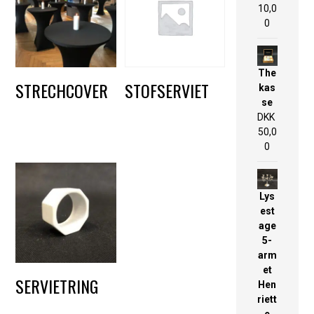
10,0
0
The
STRECHCOVER
STOFSERVIET
kas
se
DKK
60,00
DKK
10,00
DKK
50,0
0
Lys
est
age
5-
arm
et
SERVIETRING
Hen
riett
DKK
5,00
e