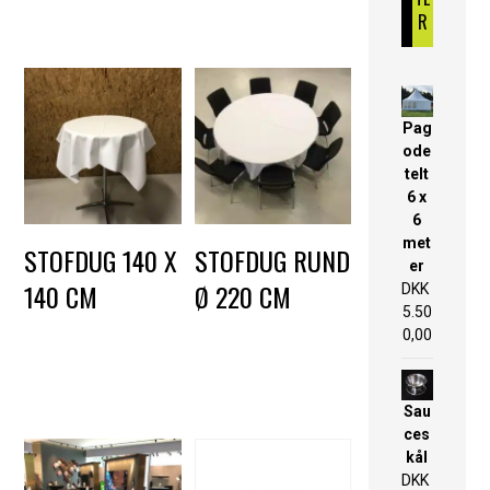
R
Pag
ode
telt
6 x
6
met
STOFDUG 140 X
STOFDUG RUND
er
140 CM
Ø 220 CM
DKK
5.50
DKK
55,00
DKK
145,00
–
0,00
DKK
150,00
Sau
ces
kål
DKK